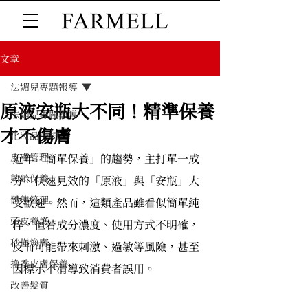
文章
法媚兒專題報導
原液安瓶大不同！精準保養
法媚兒專題報導
才不傷膚
化妝品法規
皮膚管理
近年「簡單保養」的趨勢，主打單一成
熟齡保養
分、快速見效的「原液」與「安瓶」大
體態管理
受歡迎。然而，這類產品雖看似簡單純
頭皮養護
粹，但若成分濃度、使用方式不明確，
秒懂煥膚
反而可能帶來刺激、過敏等風險，甚至
換季皮膚保養
因標示不清導致消費者誤用。
改善髮質