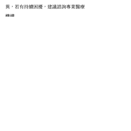
異，若有持續困擾，建議諮詢專業醫療
機構
參考資料：
衛生福利部食品藥物管理署
《藥物食品安全週報》
安瓶
原液
皮膚管理
相關文章