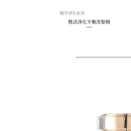
植萃淨化系列
甦活淨化平衡洗髮精