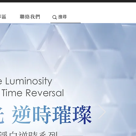
專區
聯絡我們