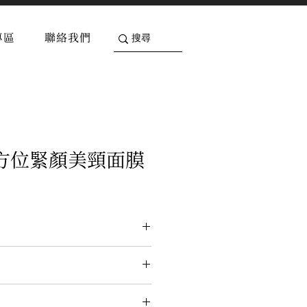
專區
聯絡我們
方位緊顏美頸面膜
、五胜肽、六胜肽、塔斯曼尼亞
藻提取物、水解彈性蛋白、水解
白、人參囊泡、小分子玻尿酸、