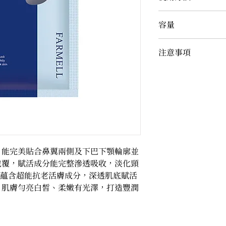
1.淨臉後，取出面
容量
2.
把面膜敷蓋臉頸
及頸部。
32ml x 5 / 盒
注意事項
3.停留15-20分
4.
用指腹輕拍臉部
如有過敏現象請立
本產品為一次性使
，能完美貼合鼻翼兩側及下巴下顎輪廓並
包覆，賦活成分能完整滲透吸收，淡化頸
; 蘊含超能抗老活膚成分，深透肌底賦活
，肌膚勻亮白皙、柔嫩有光澤，打造豐潤