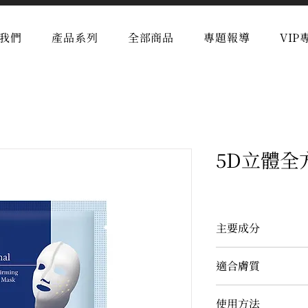
我們
產品系列
全部商品
專題報導
VIP
5D立體全
主要成分
蠶絲蛋白、海藻糖
適合膚質
胡椒莓、雨生紅球
珍珠、水解膠原蛋
任何膚質皆適用
使用方法
尿囊素