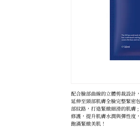
配合臉部曲線的立體剪裁設計
延伸至頸部肌膚全臉完整緊密
部紋路，打造緊緻細滑的肌膚 
修護，提升肌膚水潤與彈性度
飽滿緊緻美肌！