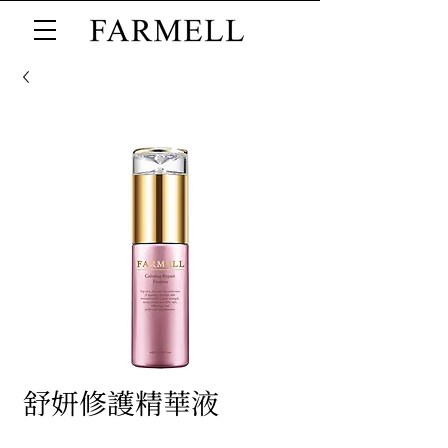
舒妍修護精華液