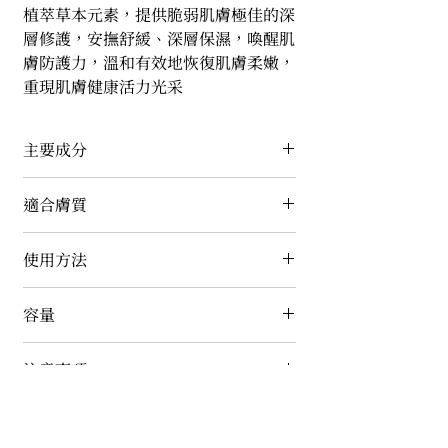
植萃草本元素，提供脆弱肌膚極佳的深
層修護，安撫舒緩、深層保濕，喚醒肌
膚防護力，溫和有效地恢復肌膚柔嫩，
重現肌膚健康活力光采
主要成分
柳蘭萃取、香蜂草萃取、蠶絲蛋白、水
適合膚質
解大豆蛋白、玫瑰萃取、洋甘菊萃取、
三胜肽修護因子、γ-PGA聚谷氨酸鈉
中性及脆弱膚質皆適用
使用方法
早晚清潔調理後，取適量塗抹全臉及頸
容量
部至吸收即可
50ml
注意事項
產品使用前請先做皮膚敏感測試。如有
過敏現象請立即停止使用並請教皮膚科