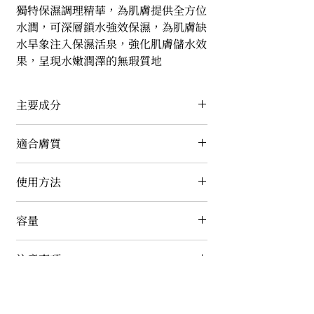
獨特保濕調理精華，為肌膚提供全方位
水潤，可深層鎖水強效保濕，為肌膚缺
水旱象注入保濕活泉，強化肌膚儲水效
果，呈現水嫩潤澤的無瑕質地
主要成分
水解大豆蛋白、蘆薈萃取、玫瑰萃取、
適合膚質
玻尿酸、神經醯胺複合物、卵磷脂、角
鯊烷、三胜肽修護因子、γ-PGA聚谷氨
任何膚質皆適用
使用方法
酸鈉
早晚清潔調理後，取適量塗抹全臉及頸
容量
部至吸收即可
50g
注意事項
產品使用前請先做皮膚敏感測試。如有
過敏現象請立即停止使用並請教皮膚科