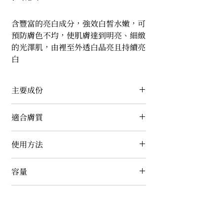
含豐富的亮白成分，強效白皙水嫩，可
預防膚色不均，使肌膚達到明亮、細緻
的光澤肌，由裡至外透白晶亮且持續亮
白
主要成份
紅石榴萃取、彈力素、蘆薈萃取、乙基
適合膚質
維他命C、傳明酸、洋甘菊萃取、木瓜
酵素、海藻萃取、三胜肽修護因子、γ-
任何膚質及膚色不勻膚質皆適用
使用方法
PGA聚谷氨酸鈉、尿囊素
1.清潔臉部後取出面膜，先將白色珍珠
容量
膜取下。
2.將藍色纖維膜朝外，將羽絲膜敷於臉
30mlx6 / 盒
注意事項
部。
3.將藍色纖維膜由上往下揭開並稍微按
如有過敏現象請立即停止使用並請教皮