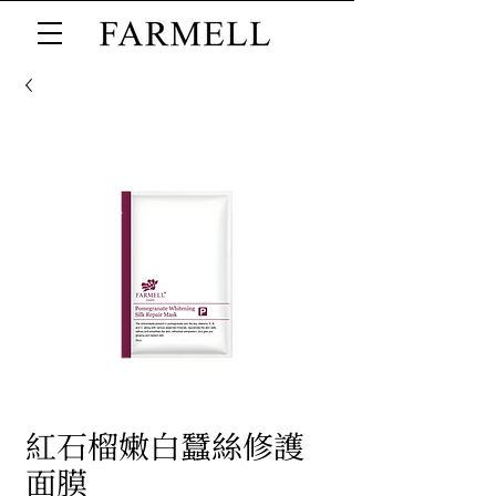
紅石榴嫩白蠶絲修護
面膜