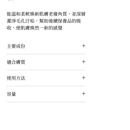
能溫和柔軟煥新肌膚老廢角質，並深層
潔淨毛孔汙垢，幫助後續保養品的吸
收，使肌膚煥然一新的感覺
主要成份
玫瑰萃取、蘆薈萃取、海藻萃取、木瓜
適合膚質
酵素、三胜肽修護因子、γ-PGA聚谷氨
酸鈉、藍銅胜肽、黃金金箔、維他命E
任何膚質皆適用，尤其油性及混合性膚
使用方法
醋酸酯
質
清潔後，將臉部水分擦乾，取適量塗抹
容量
於全臉或局部，以按摩方式將角質剝
離，用清水潔淨即可，每週使用一次
200g
注意事項
產品使用前請先做皮膚敏感測試。如有
過敏現象請立即停止使用並請教皮膚科