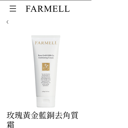
玫瑰黃金藍銅去角質
霜