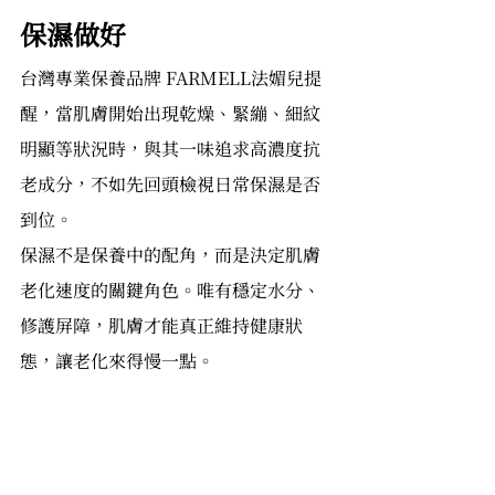
保濕做好
台灣專業保養品牌 FARMELL法媚兒提
醒，當肌膚開始出現乾燥、緊繃、細紋
明顯等狀況時，與其一味追求高濃度抗
老成分，不如先回頭檢視日常保濕是否
到位。
保濕不是保養中的配角，而是決定肌膚
老化速度的關鍵角色。唯有穩定水分、
修護屏障，肌膚才能真正維持健康狀
態，讓老化來得慢一點。
免責聲明：本文為健康資訊與產品特性
介紹，非作為醫療診斷或替代治療依