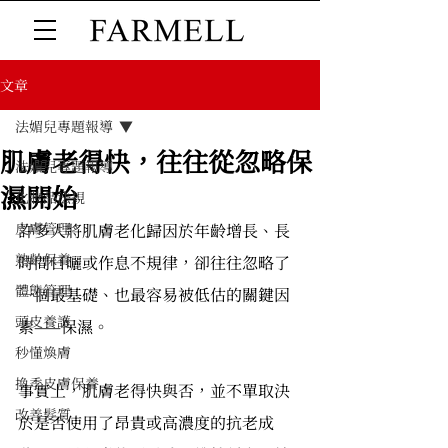
文章
法媚兒專題報導
肌膚老得快，往往從忽略保
法媚兒專題報導
濕開始
化妝品法規
皮膚管理
許多人將肌膚老化歸因於年齡增長、長
熟齡保養
時間日曬或作息不規律，卻往往忽略了
體態管理
一個最基礎、也最容易被低估的關鍵因
頭皮養護
素——保濕。
秒懂煥膚
換季皮膚保養
事實上，肌膚老得快與否，並不單取決
改善髮質
於是否使用了昂貴或高濃度的抗老成