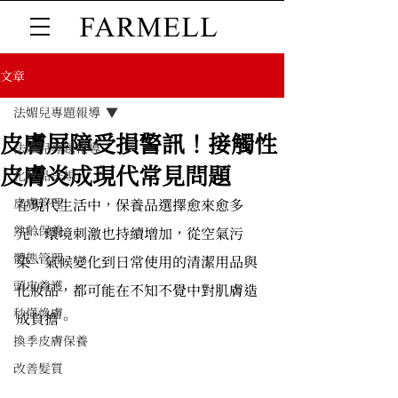
文章
法媚兒專題報導
皮膚屏障受損警訊！接觸性
法媚兒專題報導
皮膚炎成現代常見問題
化妝品法規
皮膚管理
在現代生活中，保養品選擇愈來愈多
熟齡保養
元、環境刺激也持續增加，從空氣污
體態管理
染、氣候變化到日常使用的清潔用品與
頭皮養護
化妝品，都可能在不知不覺中對肌膚造
秒懂煥膚
成負擔。
換季皮膚保養
改善髮質