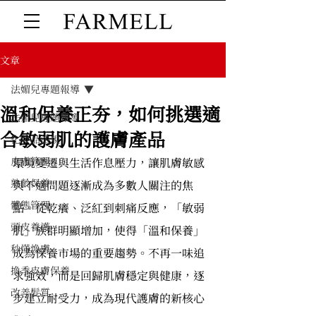
文章
法媚兒專題報導
溫和保養正夯，如何挑選適
法媚兒專題報導
合敏弱肌的護膚產品
化妝品法規
皮膚管理
環境變遷與生活作息壓力，讓肌膚敏感
熟齡保養
與不適問題逐漸成為多數人關注的焦
體態管理
點。從乾癢、泛紅到刺痛反應，「敏弱
頭皮養護
肌」族群明顯增加，使得「溫和保養」
秒懂煥膚
成為保養市場的重要趨勢。不再一味追
換季皮膚保養
求強效，而是回歸肌膚穩定與健康，逐
改善髮質
步建立耐受力，成為現代護膚的新核心