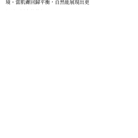
境。當肌膚回歸平衡，自然能展現出更
細緻、透亮的狀態。
免責聲明：本文為健康資訊與產品特性
介紹，非作為醫療診斷或替代治療依
據。產品效果視個人體質與使用習慣而
異，若有持續困擾，建議諮詢專業醫療
機構
參考資料 
https://reurl.cc/3k9zW0
泛紅肌
皮膚管理