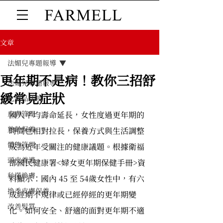
文章
法媚兒專題報導
更年期不是病！教你三招舒
法媚兒專題報導
緩常見症狀
化妝品法規
皮膚管理
國人平均壽命延長，女性度過更年期的
熟齡保養
時間也相對拉長，保養方式與生活調整
體態管理
成為近年受關注的健康議題。根據衛福
頭皮養護
部國民健康署<婦女更年期保健手冊>資
秒懂煥膚
料顯示：國內 45 至 54歲女性中，有六
換季皮膚保養
成經期不規律或已經停經的更年期變
改善髮質
化。如何安全、舒適的面對更年期不適