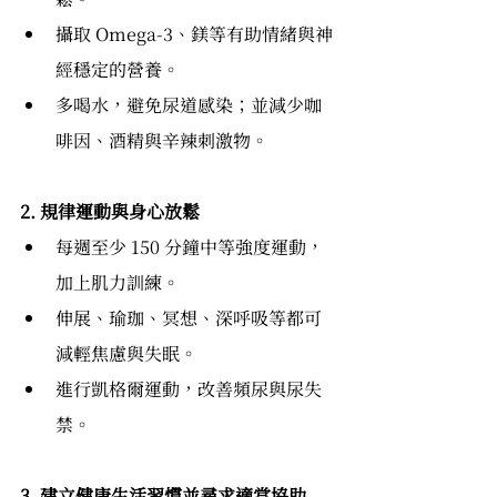
攝取 Omega-3、鎂等有助情緒與神
經穩定的營養。
多喝水，避免尿道感染；並減少咖
啡因、酒精與辛辣刺激物。
2. 規律運動與身心放鬆
每週至少 150 分鐘中等強度運動，
加上肌力訓練。
伸展、瑜珈、冥想、深呼吸等都可
減輕焦慮與失眠。
進行凱格爾運動，改善頻尿與尿失
禁。
3. 建立健康生活習慣並尋求適當協助