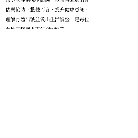
估與協助。整體而言，提升健康意識、
理解身體訊號並做出生活調整，是每位
女性平穩度過更年期的關鍵。
免責聲明：本文為健康資訊與產品特性
介紹，非作為醫療診斷或替代治療依
據。產品效果視個人體質與使用習慣而
異，若有持續困擾，建議諮詢專業醫療
機構
參考資料：
衛生福利部國民健康署<婦女
更年期保健手冊>
熟齡期
熟齡保養