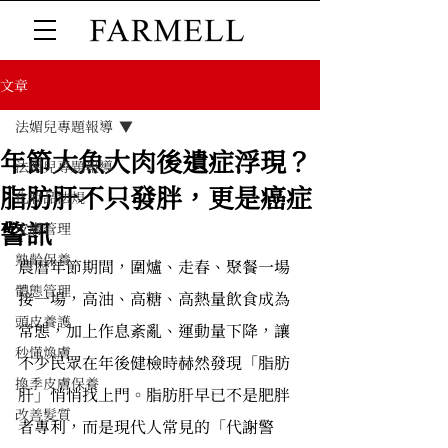
文章
法媚兒專題報導
年節大魚大肉後遺症浮現？
法媚兒專題報導
脂肪肝不只發胖，更是癌症
化妝品法規
警訊
皮膚管理
熟齡保養
農曆年節期間，圍爐、走春、聚餐一場
體態管理
接一場，高油、高糖、高熱量飲食成為
頭皮養護
常態，加上作息紊亂、運動量下降，讓
秒懂煥膚
不少民眾在年後健檢時赫然發現「脂肪
換季皮膚保養
肝」悄悄找上門。脂肪肝早已不是肥胖
改善髮質
者專利，而是現代人常見的「代謝警