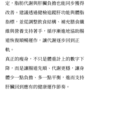
定，脂肪代謝與肝臟負擔也能同步獲得
改善。建議透過健檢追蹤肝功能與體脂
指標，並從調整飲食結構、補充膳食纖
維與營養支持著手，循序漸進地協助腸
道恢復順暢運作，讓代謝逐步回到正
軌。
真正的瘦身，不只是體重計上的數字下
降，而是讓腸道先順、代謝更穩，讓身
體少一點負擔、多一點平衡，進而支持
肝臟回到應有的健康運作節奏。
免責聲明：
本文為健康資訊與產品特性
介紹，非作為醫療診斷或替代治療依
據。產品效果視個人體質與使用習慣而